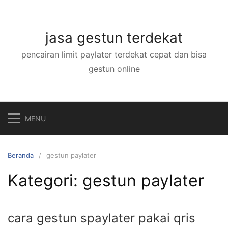
Langsung
ke
konten
jasa gestun terdekat
pencairan limit paylater terdekat cepat dan bisa
gestun online
MENU
Beranda
gestun paylater
Kategori:
gestun paylater
cara gestun spaylater pakai qris