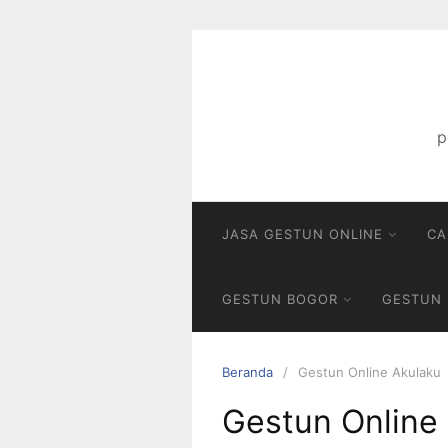
Langsung
ke
konten
p
JASA GESTUN ONLINE
CA
GESTUN BOGOR
GESTUN 
Beranda
Gestun Online Akulaku
Gestun Online