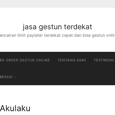
jasa gestun terdekat
encairan limit paylater terdekat cepat dan bisa gestun onli
RA ORDER GESTUN ONLINE
TENTANG KAMI
TESTIMONI
BEKASI
 Akulaku