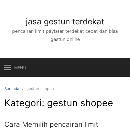
Langsung
ke
konten
jasa gestun terdekat
pencairan limit paylater terdekat cepat dan bisa
gestun online
MENU
Beranda
gestun shopee
Kategori:
gestun shopee
Cara Memilih pencairan limit