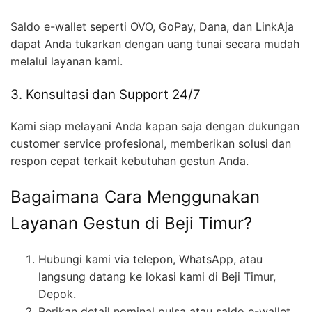
Saldo e-wallet seperti OVO, GoPay, Dana, dan LinkAja
dapat Anda tukarkan dengan uang tunai secara mudah
melalui layanan kami.
3. Konsultasi dan Support 24/7
Kami siap melayani Anda kapan saja dengan dukungan
customer service profesional, memberikan solusi dan
respon cepat terkait kebutuhan gestun Anda.
Bagaimana Cara Menggunakan
Layanan Gestun di Beji Timur?
Hubungi kami via telepon, WhatsApp, atau
langsung datang ke lokasi kami di Beji Timur,
Depok.
Berikan detail nominal pulsa atau saldo e-wallet