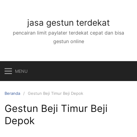
Langsung
ke
konten
jasa gestun terdekat
pencairan limit paylater terdekat cepat dan bisa
gestun online
MENU
Beranda
Gestun Beji Timur Beji Depok
Gestun Beji Timur Beji
Depok