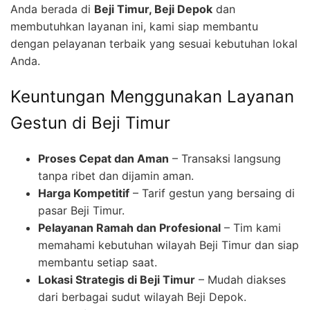
Anda berada di
Beji Timur, Beji Depok
dan
membutuhkan layanan ini, kami siap membantu
dengan pelayanan terbaik yang sesuai kebutuhan lokal
Anda.
Keuntungan Menggunakan Layanan
Gestun di Beji Timur
Proses Cepat dan Aman
– Transaksi langsung
tanpa ribet dan dijamin aman.
Harga Kompetitif
– Tarif gestun yang bersaing di
pasar Beji Timur.
Pelayanan Ramah dan Profesional
– Tim kami
memahami kebutuhan wilayah Beji Timur dan siap
membantu setiap saat.
Lokasi Strategis di Beji Timur
– Mudah diakses
dari berbagai sudut wilayah Beji Depok.