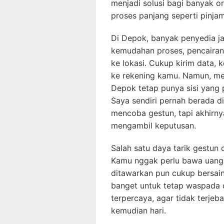
menjadi solusi bagi banyak o
proses panjang seperti pinja
Di Depok, banyak penyedia j
kemudahan proses, pencairan
ke lokasi. Cukup kirim data, k
ke rekening kamu. Namun, me
Depok tetap punya sisi yang
Saya sendiri pernah berada d
mencoba gestun, tapi akhirnya
mengambil keputusan.
Salah satu daya tarik gestun 
Kamu nggak perlu bawa uang
ditawarkan pun cukup bersaing
banget untuk tetap waspada 
terpercaya, agar tidak terje
kemudian hari.