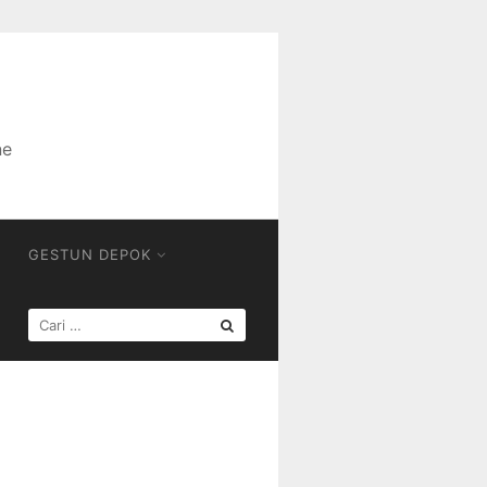
ne
GESTUN DEPOK
CARI
UNTUK: