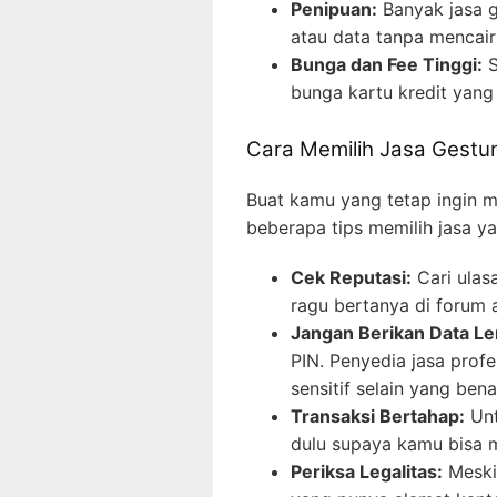
Penipuan:
Banyak jasa g
atau data tanpa mencair
Bunga dan Fee Tinggi:
S
bunga kartu kredit yang n
Cara Memilih Jasa Gestu
Buat kamu yang tetap ingin m
beberapa tips memilih jasa y
Cek Reputasi:
Cari ulasa
ragu bertanya di forum 
Jangan Berikan Data L
PIN. Penyedia jasa prof
sensitif selain yang ben
Transaksi Bertahap:
Unt
dulu supaya kamu bisa me
Periksa Legalitas:
Meskip