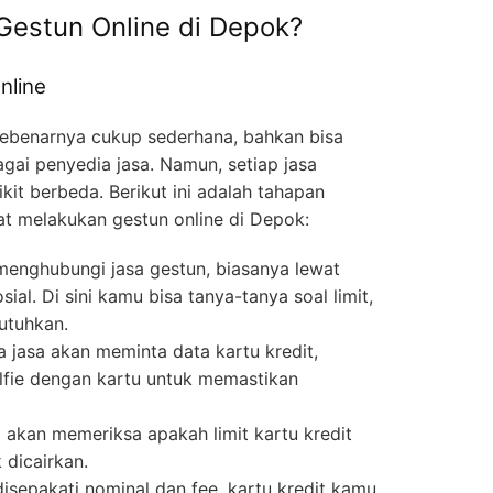
estun Online di Depok?
nline
sebenarnya cukup sederhana, bahkan bisa
gai penyedia jasa. Namun, setiap jasa
kit berbeda. Berikut ini adalah tahapan
t melakukan gestun online di Depok:
enghubungi jasa gestun, biasanya lewat
al. Di sini kamu bisa tanya-tanya soal limit,
utuhkan.
 jasa akan meminta data kartu kredit,
elfie dengan kartu untuk memastikan
 akan memeriksa apakah limit kartu kredit
dicairkan.
isepakati nominal dan fee, kartu kredit kamu