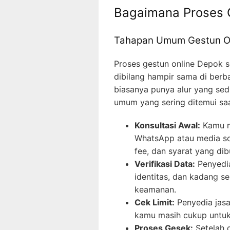
Bagaimana Proses G
Tahapan Umum Gestun O
Proses gestun online Depok 
dibilang hampir sama di berba
biasanya punya alur yang sedi
umum yang sering ditemui saa
Konsultasi Awal:
Kamu m
WhatsApp atau media sosi
fee, dan syarat yang dib
Verifikasi Data:
Penyedia
identitas, dan kadang s
keamanan.
Cek Limit:
Penyedia jasa
kamu masih cukup untuk 
Proses Gesek:
Setelah d