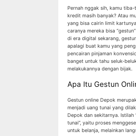
Pernah nggak sih, kamu tiba-t
kredit masih banyak? Atau mu
yang bisa cairin limit kartuny
caranya mereka bisa “gestun”
di era digital sekarang, gest
apalagi buat kamu yang pengin
pencairan pinjaman konvensio
banget untuk tahu seluk-beluk
melakukannya dengan bijak.
Apa Itu Gestun Onl
Gestun online Depok merupaka
menjadi uang tunai yang dila
Depok dan sekitarnya. Istilah 
tunai”, yaitu proses menggese
untuk belanja, melainkan lang