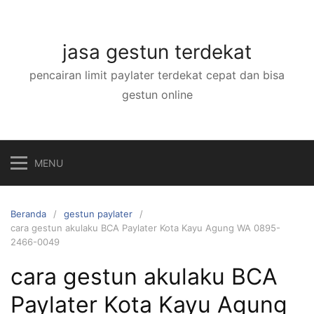
Langsung
ke
konten
jasa gestun terdekat
pencairan limit paylater terdekat cepat dan bisa
gestun online
MENU
Beranda
gestun paylater
cara gestun akulaku BCA Paylater Kota Kayu Agung WA 0895-
2466-0049
cara gestun akulaku BCA
Paylater Kota Kayu Agung