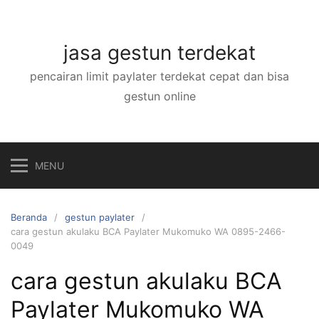
Langsung
ke
konten
jasa gestun terdekat
pencairan limit paylater terdekat cepat dan bisa
gestun online
MENU
Beranda
gestun paylater
cara gestun akulaku BCA Paylater Mukomuko WA 0895-2466-
0049
cara gestun akulaku BCA
Paylater Mukomuko WA