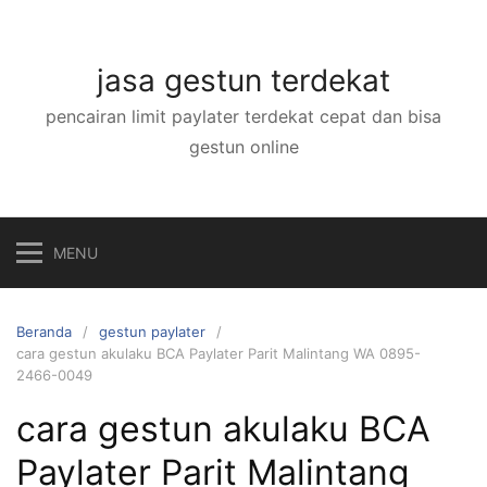
Langsung
ke
konten
jasa gestun terdekat
pencairan limit paylater terdekat cepat dan bisa
gestun online
MENU
Beranda
gestun paylater
cara gestun akulaku BCA Paylater Parit Malintang WA 0895-
2466-0049
cara gestun akulaku BCA
Paylater Parit Malintang