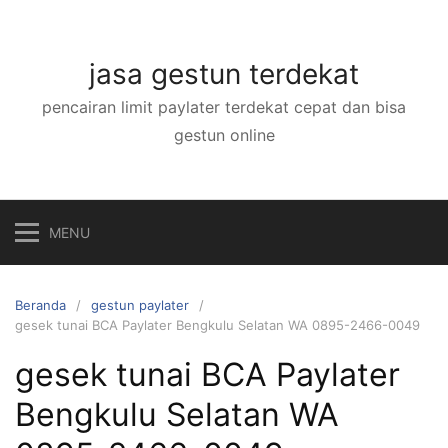
Langsung
ke
konten
jasa gestun terdekat
pencairan limit paylater terdekat cepat dan bisa
gestun online
MENU
Beranda
gestun paylater
gesek tunai BCA Paylater Bengkulu Selatan WA 0895-2466-0049
gesek tunai BCA Paylater
Bengkulu Selatan WA