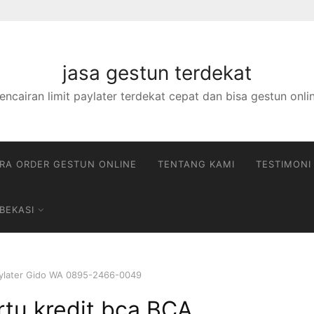
jasa gestun terdekat
encairan limit paylater terdekat cepat dan bisa gestun onli
RA ORDER GESTUN ONLINE
TENTANG KAMI
TESTIMONI
BEKASI
Paylater Gido WA 0895-2466-0049
rtu kredit bca BCA