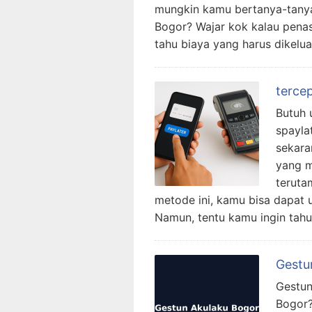
mungkin kamu bertanya-tanya
Bogor? Wajar kok kalau penasa
tahu biaya yang harus dikelu
terce
Butuh 
spayla
sekara
yang m
teruta
metode ini, kamu bisa dapat 
Namun, tentu kamu ingin tahu
Gestu
Gestun
Bogor?