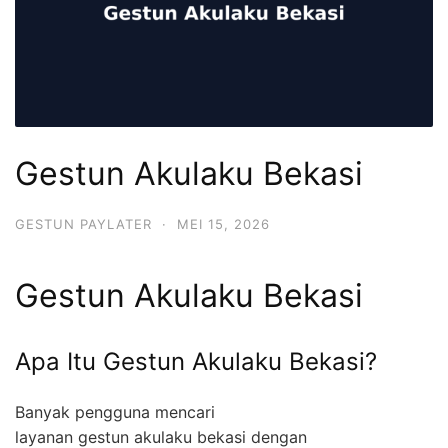
Gestun Akulaku Bekasi
GESTUN PAYLATER
·
MEI 15, 2026
Gestun Akulaku Bekasi
Apa Itu Gestun Akulaku Bekasi?
Banyak pengguna mencari
layanan gestun akulaku bekasi dengan