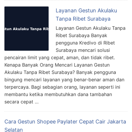
Layanan Gestun Akulaku
Tanpa Ribet Surabaya
Layanan Gestun Akulaku Tanpa
Ribet Surabaya Banyak
pengguna Kredivo di Ribet
Surabaya mencari solusi
pencairan limit yang cepat, aman, dan tidak ribet.
Kenapa Banyak Orang Mencari Layanan Gestun
Akulaku Tanpa Ribet Surabaya? Banyak pengguna
bingung mencari layanan yang benar-benar aman dan
terpercaya. Bagi sebagian orang, layanan seperti ini
membantu ketika membutuhkan dana tambahan
secara cepat …
Cara Gestun Shopee Paylater Cepat Cair Jakarta
Selatan