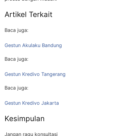
Artikel Terkait
Baca juga:
Gestun Akulaku Bandung
Baca juga:
Gestun Kredivo Tangerang
Baca juga:
Gestun Kredivo Jakarta
Kesimpulan
Jangan ragu konsultasi