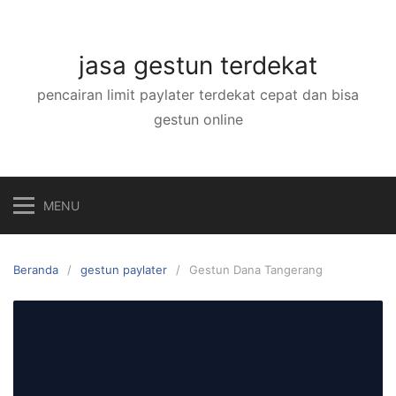
Langsung
ke
konten
jasa gestun terdekat
pencairan limit paylater terdekat cepat dan bisa
gestun online
MENU
Beranda
gestun paylater
Gestun Dana Tangerang