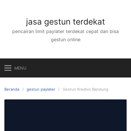
Langsung
ke
konten
jasa gestun terdekat
pencairan limit paylater terdekat cepat dan bisa
gestun online
MENU
Beranda
gestun paylater
Gestun Kredivo Bandung