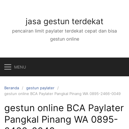
Langsung
ke
konten
jasa gestun terdekat
pencairan limit paylater terdekat cepat dan bisa
gestun online
MENU
Beranda
gestun paylater
gestun online BCA Paylater Pangkal Pinang WA 0895-2466-0049
gestun online BCA Paylater
Pangkal Pinang WA 0895-