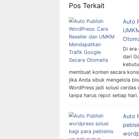
Pos Terkait
Auto 
UMKM 
Otoma
Di era
dari G
kebutu
membuat konten secara konsis
jika Anda sibuk mengelola bisn
WordPress jadi solusi cerdas
tanpa harus repot setiap hari.
Auto P
pebis
wordp