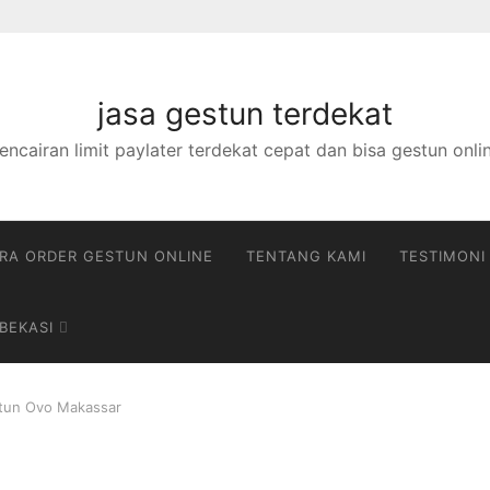
jasa gestun terdekat
encairan limit paylater terdekat cepat dan bisa gestun onli
RA ORDER GESTUN ONLINE
TENTANG KAMI
TESTIMONI
BEKASI
tun Ovo Makassar