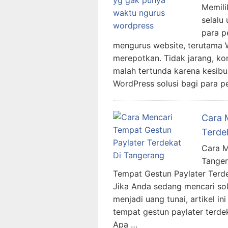
Memili
selalu
para p
mengurus website, terutama W
merepotkan. Tidak jarang, ko
malah tertunda karena kesibuka
WordPress solusi bagi para p
Cara 
Terde
Cara M
Tange
Tempat Gestun Paylater Ter
Jika Anda sedang mencari sol
menjadi uang tunai, artikel 
tempat gestun paylater terde
Apa …