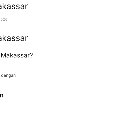
akassar
2026
akassar
o Makassar?
r dengan
n