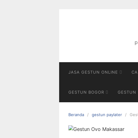
Langsung
ke
konten
p
JASA GESTUN ONLINE
CA
GESTUN BOGOR
GESTUN 
Beranda
gestun paylater
Ges