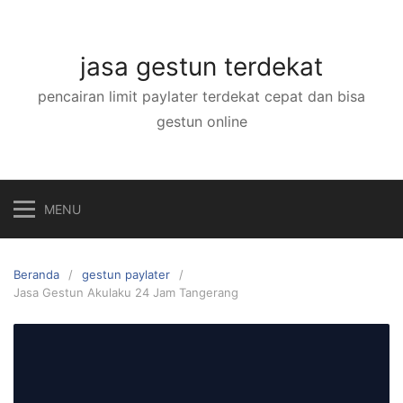
Langsung
ke
konten
jasa gestun terdekat
pencairan limit paylater terdekat cepat dan bisa
gestun online
MENU
Beranda
gestun paylater
Jasa Gestun Akulaku 24 Jam Tangerang