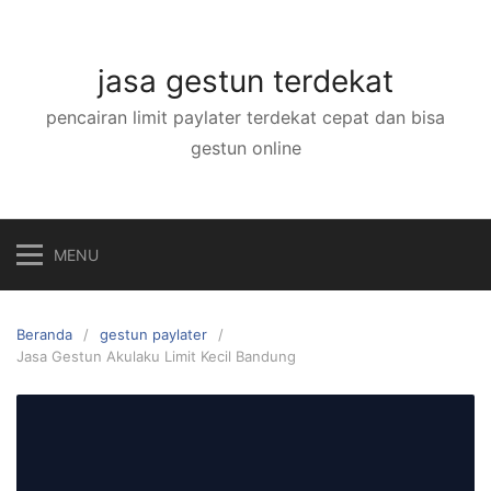
Langsung
ke
konten
jasa gestun terdekat
pencairan limit paylater terdekat cepat dan bisa
gestun online
MENU
Beranda
gestun paylater
Jasa Gestun Akulaku Limit Kecil Bandung