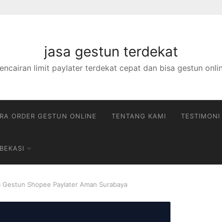
jasa gestun terdekat
encairan limit paylater terdekat cepat dan bisa gestun onli
RA ORDER GESTUN ONLINE
TENTANG KAMI
TESTIMONI
BEKASI
a Gestun Shopee Paylater Aman Surabaya