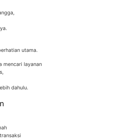
angga,
ya.
erhatian utama.
a mencari layanan
s,
lebih dahulu.
n
t
mah
transaksi