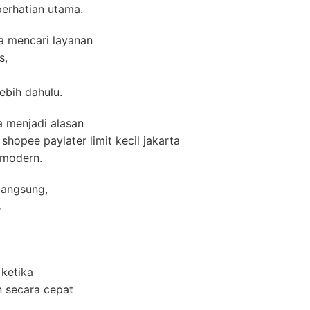
erhatian utama.
a mencari layanan
s,
lebih dahulu.
 menjadi alasan
hopee paylater limit kecil jakarta
 modern.
langsung,
s
 ketika
 secara cepat