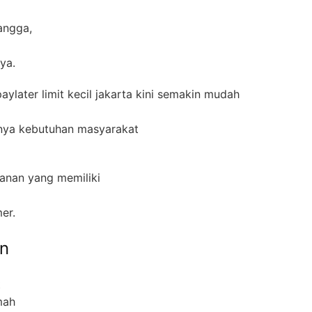
angga,
ya.
ylater limit kecil jakarta kini semakin mudah
ginya kebutuhan masyarakat
anan yang memiliki
er.
n
t
mah