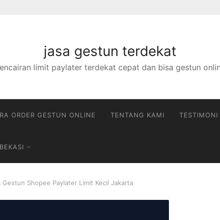
jasa gestun terdekat
encairan limit paylater terdekat cepat dan bisa gestun onli
RA ORDER GESTUN ONLINE
TENTANG KAMI
TESTIMONI
BEKASI
 Gestun Shopee Paylater Limit Kecil Jakarta