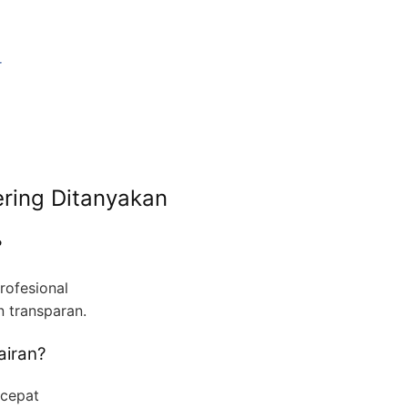
r
ring Ditanyakan
?
rofesional
 transparan.
airan?
 cepat