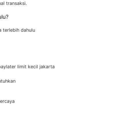
l transaksi.
ulu?
 terlebih dahulu
ylater limit kecil jakarta
utuhkan
percaya