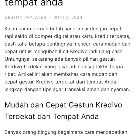
tempat anda
GESTUN PAYLATER
·
JUNI 2, 2026
Kalau kamu pernah butuh uang tunai dengan cepat
tapi saldo di dompet digital atau kartu kredit terbatas,
pasti tahu betapa pentingnya mencari cara mudah dan
cepat untuk mengubah limit Kredivo jadi uang cash.
Untungnya, sekarang ada banyak pilihan gestun
Kredivo terdekat yang bisa jadi solusi praktis tanpa
ribet. Artikel ini akan membahas cara mudah dan
cepat gestun Kredivo terdekat dari tempat Anda,
lengkap dengan tips agar transaksi aman dan nyaman.
Mudah dan Cepat Gestun Kredivo
Terdekat dari Tempat Anda
Banyak orang bingung bagaimana cara mendapatkan