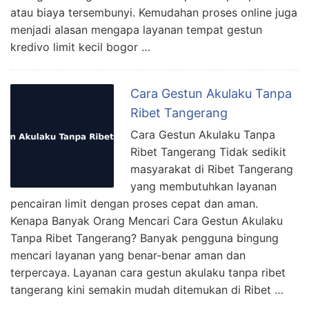
atau biaya tersembunyi. Kemudahan proses online juga
menjadi alasan mengapa layanan tempat gestun
kredivo limit kecil bogor …
Cara Gestun Akulaku Tanpa
Ribet Tangerang
Cara Gestun Akulaku Tanpa
Ribet Tangerang Tidak sedikit
masyarakat di Ribet Tangerang
yang membutuhkan layanan
pencairan limit dengan proses cepat dan aman.
Kenapa Banyak Orang Mencari Cara Gestun Akulaku
Tanpa Ribet Tangerang? Banyak pengguna bingung
mencari layanan yang benar-benar aman dan
terpercaya. Layanan cara gestun akulaku tanpa ribet
tangerang kini semakin mudah ditemukan di Ribet …