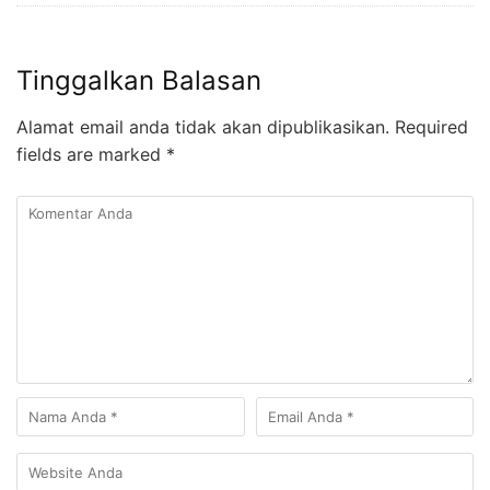
Tinggalkan Balasan
Alamat email anda tidak akan dipublikasikan.
Required
fields are marked
*