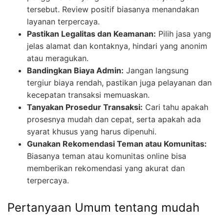
tersebut. Review positif biasanya menandakan
layanan terpercaya.
Pastikan Legalitas dan Keamanan:
Pilih jasa yang
jelas alamat dan kontaknya, hindari yang anonim
atau meragukan.
Bandingkan Biaya Admin:
Jangan langsung
tergiur biaya rendah, pastikan juga pelayanan dan
kecepatan transaksi memuaskan.
Tanyakan Prosedur Transaksi:
Cari tahu apakah
prosesnya mudah dan cepat, serta apakah ada
syarat khusus yang harus dipenuhi.
Gunakan Rekomendasi Teman atau Komunitas:
Biasanya teman atau komunitas online bisa
memberikan rekomendasi yang akurat dan
terpercaya.
Pertanyaan Umum tentang mudah