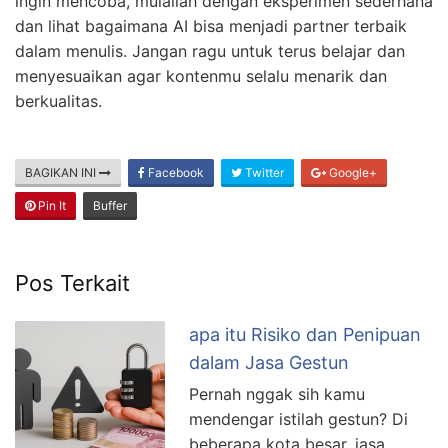
ingin mencoba, mulailah dengan eksperimen sederhana
dan lihat bagaimana AI bisa menjadi partner terbaik
dalam menulis. Jangan ragu untuk terus belajar dan
menyesuaikan agar kontenmu selalu menarik dan
berkualitas.
BAGIKAN INI
Facebook
Twitter
Google+
Pin It
Buffer
Pos Terkait
apa itu Risiko dan Penipuan
dalam Jasa Gestun
Pernah nggak sih kamu
mendengar istilah gestun? Di
beberapa kota besar, jasa