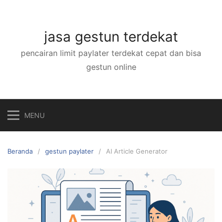
Langsung
ke
konten
jasa gestun terdekat
pencairan limit paylater terdekat cepat dan bisa
gestun online
MENU
Beranda
gestun paylater
AI Article Generator