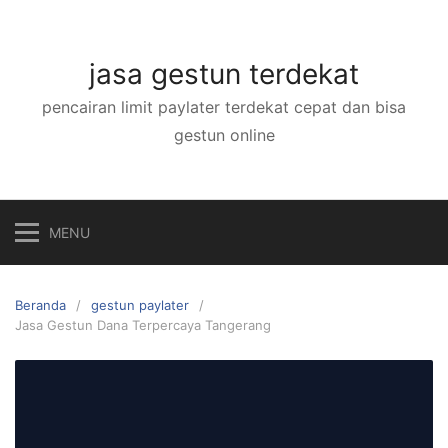
Langsung
ke
konten
jasa gestun terdekat
pencairan limit paylater terdekat cepat dan bisa
gestun online
MENU
Beranda
gestun paylater
Jasa Gestun Dana Terpercaya Tangerang