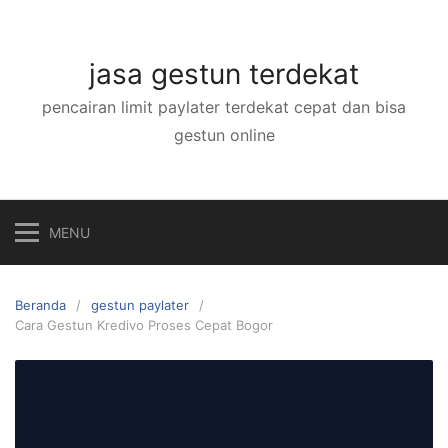
Langsung
ke
konten
jasa gestun terdekat
pencairan limit paylater terdekat cepat dan bisa
gestun online
MENU
Beranda
gestun paylater
Cara Gestun Kredivo Proses Cepat Bogor