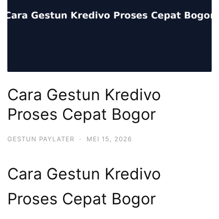
Cara Gestun Kredivo
Proses Cepat Bogor
GESTUN PAYLATER
·
MEI 15, 2026
Cara Gestun Kredivo
Proses Cepat Bogor