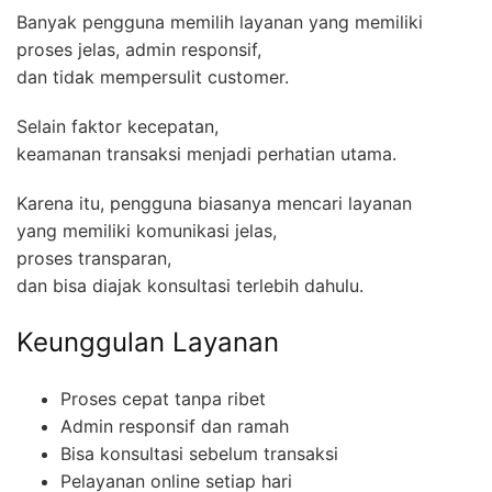
Banyak pengguna memilih layanan yang memiliki
proses jelas, admin responsif,
dan tidak mempersulit customer.
Selain faktor kecepatan,
keamanan transaksi menjadi perhatian utama.
Karena itu, pengguna biasanya mencari layanan
yang memiliki komunikasi jelas,
proses transparan,
dan bisa diajak konsultasi terlebih dahulu.
Keunggulan Layanan
Proses cepat tanpa ribet
Admin responsif dan ramah
Bisa konsultasi sebelum transaksi
Pelayanan online setiap hari