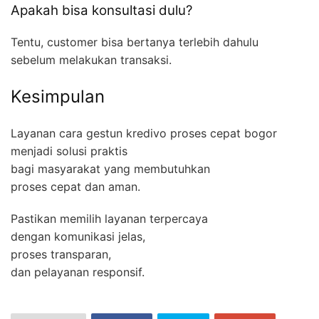
Apakah bisa konsultasi dulu?
Tentu, customer bisa bertanya terlebih dahulu
sebelum melakukan transaksi.
Kesimpulan
Layanan cara gestun kredivo proses cepat bogor
menjadi solusi praktis
bagi masyarakat yang membutuhkan
proses cepat dan aman.
Pastikan memilih layanan terpercaya
dengan komunikasi jelas,
proses transparan,
dan pelayanan responsif.