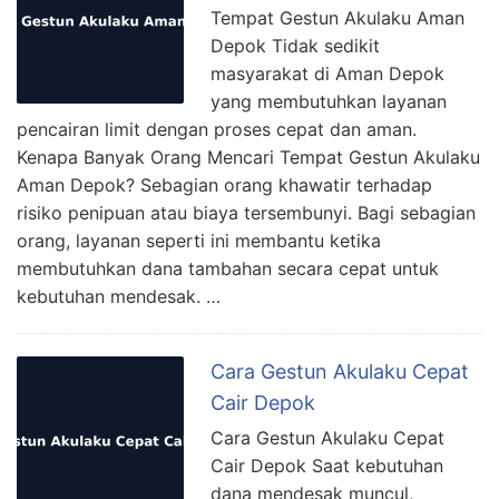
Tempat Gestun Akulaku Aman
Depok Tidak sedikit
masyarakat di Aman Depok
yang membutuhkan layanan
pencairan limit dengan proses cepat dan aman.
Kenapa Banyak Orang Mencari Tempat Gestun Akulaku
Aman Depok? Sebagian orang khawatir terhadap
risiko penipuan atau biaya tersembunyi. Bagi sebagian
orang, layanan seperti ini membantu ketika
membutuhkan dana tambahan secara cepat untuk
kebutuhan mendesak. …
Cara Gestun Akulaku Cepat
Cair Depok
Cara Gestun Akulaku Cepat
Cair Depok Saat kebutuhan
dana mendesak muncul,