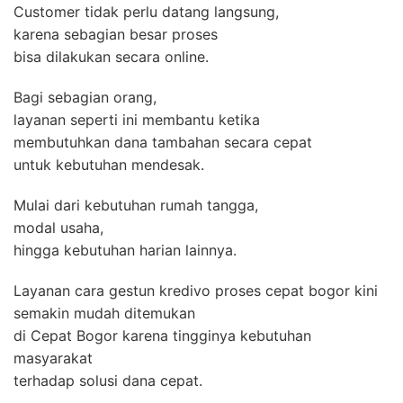
Customer tidak perlu datang langsung,
karena sebagian besar proses
bisa dilakukan secara online.
Bagi sebagian orang,
layanan seperti ini membantu ketika
membutuhkan dana tambahan secara cepat
untuk kebutuhan mendesak.
Mulai dari kebutuhan rumah tangga,
modal usaha,
hingga kebutuhan harian lainnya.
Layanan cara gestun kredivo proses cepat bogor kini
semakin mudah ditemukan
di Cepat Bogor karena tingginya kebutuhan
masyarakat
terhadap solusi dana cepat.