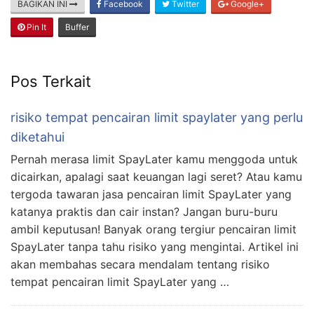
BAGIKAN INI
Facebook
Twitter
Google+
Pin It
Buffer
Pos Terkait
risiko tempat pencairan limit spaylater yang perlu
diketahui
Pernah merasa limit SpayLater kamu menggoda untuk
dicairkan, apalagi saat keuangan lagi seret? Atau kamu
tergoda tawaran jasa pencairan limit SpayLater yang
katanya praktis dan cair instan? Jangan buru-buru
ambil keputusan! Banyak orang tergiur pencairan limit
SpayLater tanpa tahu risiko yang mengintai. Artikel ini
akan membahas secara mendalam tentang risiko
tempat pencairan limit SpayLater yang …