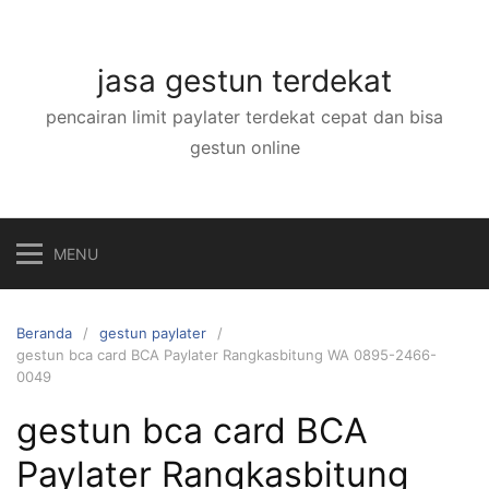
Langsung
ke
konten
jasa gestun terdekat
pencairan limit paylater terdekat cepat dan bisa
gestun online
MENU
Beranda
gestun paylater
gestun bca card BCA Paylater Rangkasbitung WA 0895-2466-
0049
gestun bca card BCA
Paylater Rangkasbitung