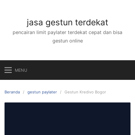
Langsung
ke
konten
jasa gestun terdekat
pencairan limit paylater terdekat cepat dan bisa
gestun online
MENU
Beranda
gestun paylater
Gestun Kredivo Bogor