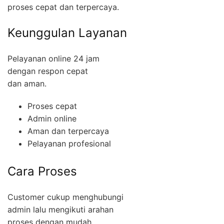
proses cepat dan terpercaya.
Keunggulan Layanan
Pelayanan online 24 jam
dengan respon cepat
dan aman.
Proses cepat
Admin online
Aman dan terpercaya
Pelayanan profesional
Cara Proses
Customer cukup menghubungi
admin lalu mengikuti arahan
proses dengan mudah.