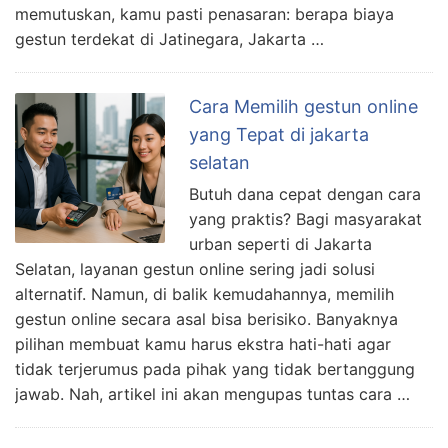
memutuskan, kamu pasti penasaran: berapa biaya
gestun terdekat di Jatinegara, Jakarta …
Cara Memilih gestun online
yang Tepat di jakarta
selatan
Butuh dana cepat dengan cara
yang praktis? Bagi masyarakat
urban seperti di Jakarta
Selatan, layanan gestun online sering jadi solusi
alternatif. Namun, di balik kemudahannya, memilih
gestun online secara asal bisa berisiko. Banyaknya
pilihan membuat kamu harus ekstra hati-hati agar
tidak terjerumus pada pihak yang tidak bertanggung
jawab. Nah, artikel ini akan mengupas tuntas cara …