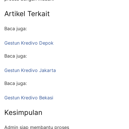
Artikel Terkait
Baca juga:
Gestun Kredivo Depok
Baca juga:
Gestun Kredivo Jakarta
Baca juga:
Gestun Kredivo Bekasi
Kesimpulan
Admin siap membantu proses