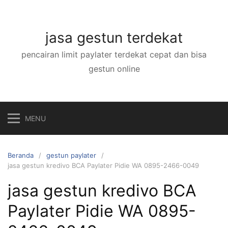
Langsung
ke
konten
jasa gestun terdekat
pencairan limit paylater terdekat cepat dan bisa
gestun online
MENU
Beranda
gestun paylater
jasa gestun kredivo BCA Paylater Pidie WA 0895-2466-0049
jasa gestun kredivo BCA
Paylater Pidie WA 0895-