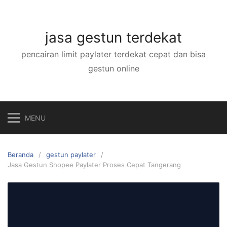
Langsung
ke
konten
jasa gestun terdekat
pencairan limit paylater terdekat cepat dan bisa
gestun online
MENU
Beranda
gestun paylater
Jasa Gestun Shopee Paylater Proses Cepat Tangerang