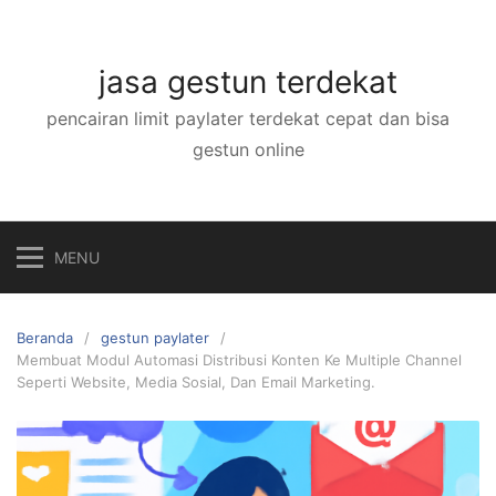
Langsung
ke
konten
jasa gestun terdekat
pencairan limit paylater terdekat cepat dan bisa
gestun online
MENU
Beranda
gestun paylater
Membuat Modul Automasi Distribusi Konten Ke Multiple Channel
Seperti Website, Media Sosial, Dan Email Marketing.