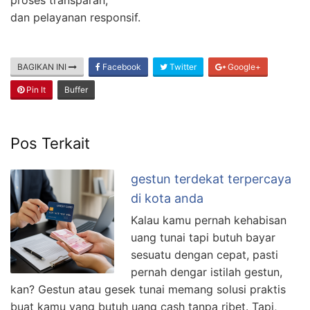
proses transparan,
dan pelayanan responsif.
BAGIKAN INI
Facebook
Twitter
Google+
Pin It
Buffer
Pos Terkait
gestun terdekat terpercaya
di kota anda
Kalau kamu pernah kehabisan
uang tunai tapi butuh bayar
sesuatu dengan cepat, pasti
pernah dengar istilah gestun,
kan? Gestun atau gesek tunai memang solusi praktis
buat kamu yang butuh uang cash tanpa ribet. Tapi,