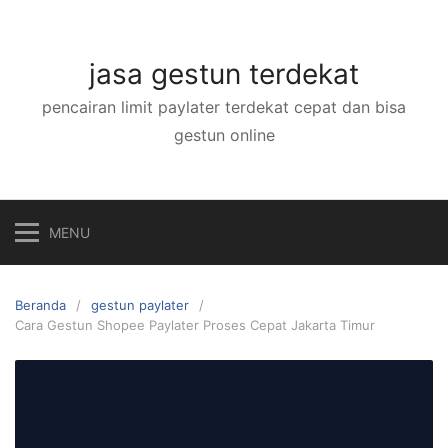
Langsung
ke
konten
jasa gestun terdekat
pencairan limit paylater terdekat cepat dan bisa
gestun online
MENU
Beranda
gestun paylater
Cara Gestun Shopee Paylater Proses Cepat Jakarta Timur