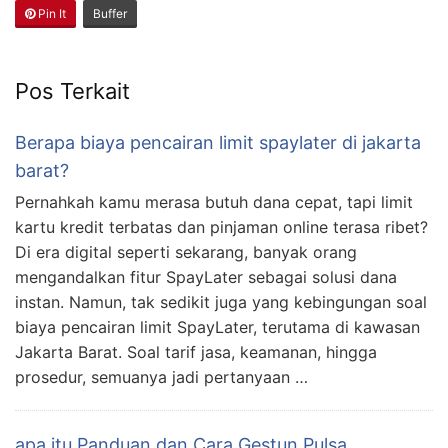
Pin It
Buffer
Pos Terkait
Berapa biaya pencairan limit spaylater di jakarta
barat?
Pernahkah kamu merasa butuh dana cepat, tapi limit
kartu kredit terbatas dan pinjaman online terasa ribet?
Di era digital seperti sekarang, banyak orang
mengandalkan fitur SpayLater sebagai solusi dana
instan. Namun, tak sedikit juga yang kebingungan soal
biaya pencairan limit SpayLater, terutama di kawasan
Jakarta Barat. Soal tarif jasa, keamanan, hingga
prosedur, semuanya jadi pertanyaan …
apa itu Panduan dan Cara Gestun Pulsa