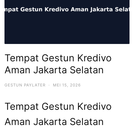
Tempat Gestun Kredivo
Aman Jakarta Selatan
GESTUN PAYLATER
·
MEI 15, 2026
Tempat Gestun Kredivo
Aman Jakarta Selatan