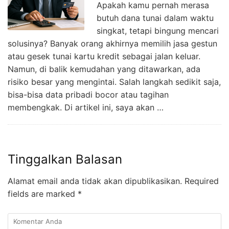
Apakah kamu pernah merasa
butuh dana tunai dalam waktu
singkat, tetapi bingung mencari
solusinya? Banyak orang akhirnya memilih jasa gestun
atau gesek tunai kartu kredit sebagai jalan keluar.
Namun, di balik kemudahan yang ditawarkan, ada
risiko besar yang mengintai. Salah langkah sedikit saja,
bisa-bisa data pribadi bocor atau tagihan
membengkak. Di artikel ini, saya akan …
Tinggalkan Balasan
Alamat email anda tidak akan dipublikasikan.
Required
fields are marked
*