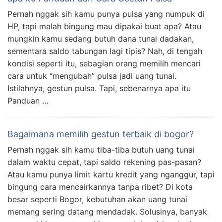
Pernah nggak sih kamu punya pulsa yang numpuk di
HP, tapi malah bingung mau dipakai buat apa? Atau
mungkin kamu sedang butuh dana tunai dadakan,
sementara saldo tabungan lagi tipis? Nah, di tengah
kondisi seperti itu, sebagian orang memilih mencari
cara untuk “mengubah” pulsa jadi uang tunai.
Istilahnya, gestun pulsa. Tapi, sebenarnya apa itu
Panduan …
Bagaimana memilih gestun terbaik di bogor?
Pernah nggak sih kamu tiba-tiba butuh uang tunai
dalam waktu cepat, tapi saldo rekening pas-pasan?
Atau kamu punya limit kartu kredit yang nganggur, tapi
bingung cara mencairkannya tanpa ribet? Di kota
besar seperti Bogor, kebutuhan akan uang tunai
memang sering datang mendadak. Solusinya, banyak